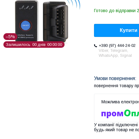
Готово до відправки 2
Купити
–5%
Залишилось
0
0
днів
0
0
0
0
0
0
+380 (97) 444-24-02
Viber, Telegram,
WhatsApp, Signal
повернення товару п
У компанії підключені
будь-який товар не п