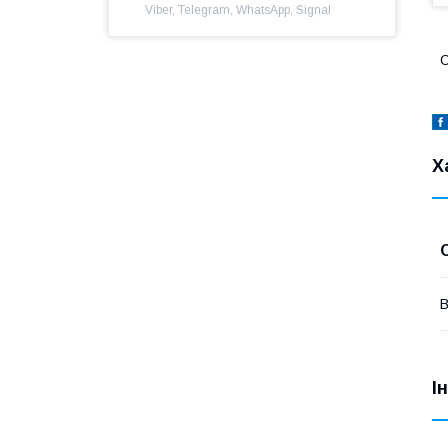
Viber, Telegram, WhatsApp, Signal
O
Х
В
І