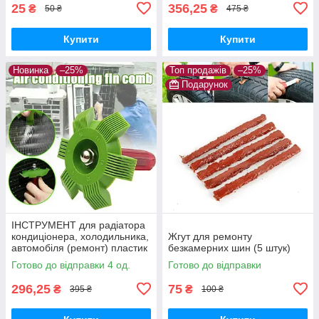
25
356,25
₴
₴
50 ₴
475 ₴
Купити
Купити
Новинка
–25%
Топ продажів
–25%
Подарунок
ІНСТРУМЕНТ для радіатора
кондиціонера, холодильника,
Жгут для ремонту
автомобіля (ремонт) пластик
безкамерних шин (5 штук)
Готово до відправки 4 од.
Готово до відправки
296,25
75
₴
₴
395 ₴
100 ₴