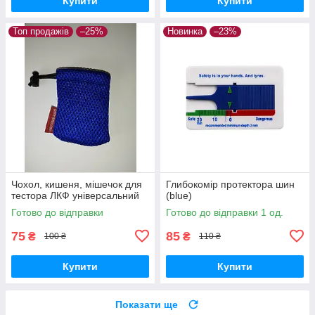
Купити
Купити
Топ продажів
–25%
Новинка
–23%
Чохол, кишеня, мішечок для
Глибокомір протектора шин
тестора ЛКФ універсальний
(blue)
Готово до відправки
Готово до відправки 1 од.
75
85
₴
₴
100 ₴
110 ₴
Купити
Купити
Показати ще