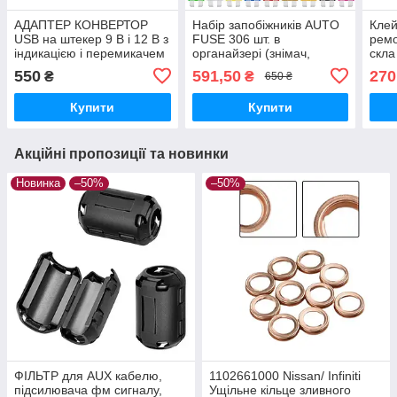
АДАПТЕР КОНВЕРТОР
Набір запобіжників AUTO
Клей
USB на штекер 9 В і 12 В з
FUSE 306 шт. в
ремо
індикацією і перемикачем
органайзері (знімач,
скла
(конектор у комплекті)
пробник у комплекті)
у ко
550
591,50
270
₴
₴
650 ₴
верс
Купити
Купити
Акційні пропозиції та новинки
Новинка
–50%
–50%
ФІЛЬТР для AUX кабелю,
1102661000 Nissan/ Infiniti
підсилювача фм сигналу,
Ущільне кільце зливного