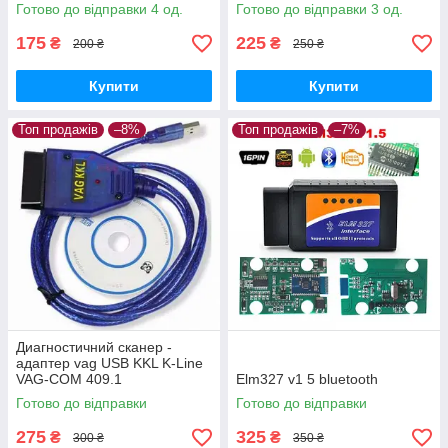
Готово до відправки 4 од.
Готово до відправки 3 од.
175
225
₴
₴
200 ₴
250 ₴
Купити
Купити
Топ продажів
–8%
Топ продажів
–7%
Диагностичний сканер -
адаптер vag USB KKL K-Line
VAG-COM 409.1
Elm327 v1 5 bluetooth
Готово до відправки
Готово до відправки
275
325
₴
₴
300 ₴
350 ₴