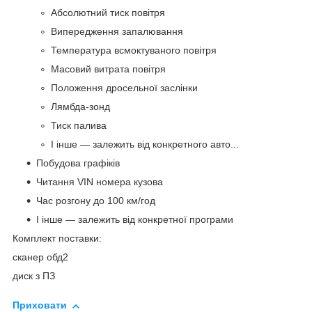
Абсолютний тиск повітря
Випередження запалювання
Температура всмоктуваного повітря
Масовий витрата повітря
Положення дросельної заслінки
Лямбда-зонд
Тиск палива
І інше ― залежить від конкретного авто...
Побудова графіків
Читання VIN номера кузова
Час розгону до 100 км/год
І інше ― залежить від конкретної програми
Комплект поставки:
сканер обд2
диск з ПЗ
Приховати