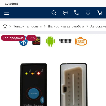
avtotest
Товари та послуги
Діагностика автомобіля
Автоскане
Топ продажів
–7%