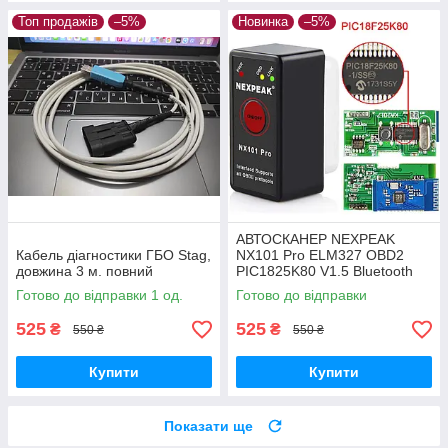
Топ продажів
–5%
Новинка
–5%
АВТОСКАНЕР NEXPEAK
Кабель діагностики ГБО Stag,
NX101 Pro ELM327 OBD2
довжина 3 м. повний
PIC1825K80 V1.5 Bluetooth
ELM 327 Android з кнопкою
Готово до відправки 1 од.
Готово до відправки
включення
525
525
₴
₴
550 ₴
550 ₴
Купити
Купити
Показати ще