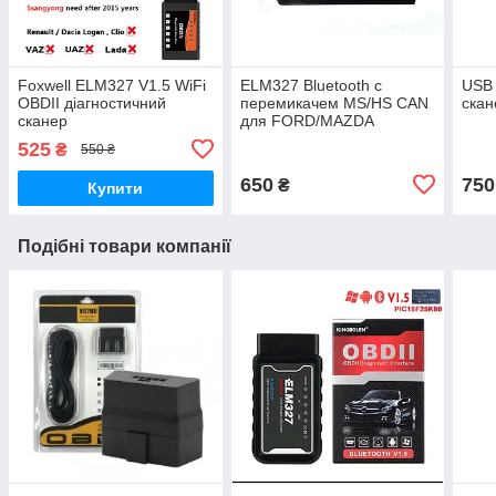
Foxwell ELM327 V1.5 WiFi
ELM327 Bluetooth c
USB
OBDII діагностичний
перемикачем MS/HS CAN
скан
сканер
для FORD/MAZDA
525
₴
550 ₴
650
750
₴
Купити
Подібні товари компанії