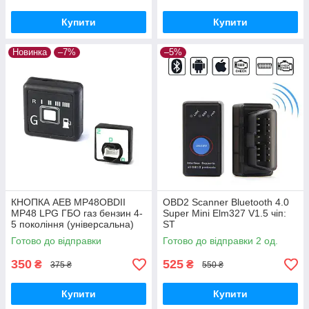
Купити
Купити
Новинка
–7%
–5%
КНОПКА AEB MP48OBDII
OBD2 Scanner Bluetooth 4.0
MP48 LPG ГБО газ бензин 4-
Super Mini Elm327 V1.5 чіп:
5 покоління (універсальна)
ST
Готово до відправки
Готово до відправки 2 од.
350
525
₴
₴
375 ₴
550 ₴
Купити
Купити