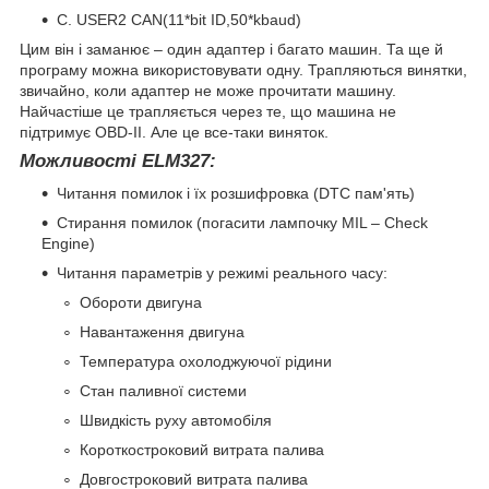
C. USER2 CAN(11*bit ID,50*kbaud)
Цим він і заманює – один адаптер і багато машин. Та ще й
програму можна використовувати одну. Трапляються винятки,
звичайно, коли адаптер не може прочитати машину.
Найчастіше це трапляється через те, що машина не
підтримує OBD-II. Але це все-таки виняток.
Можливості ELM327:
Читання помилок і їх розшифровка (DTC пам'ять)
Стирання помилок (погасити лампочку MIL – Check
Engine)
Читання параметрів у режимі реального часу:
Обороти двигуна
Навантаження двигуна
Температура охолоджуючої рідини
Стан паливної системи
Швидкість руху автомобіля
Короткостроковий витрата палива
Довгостроковий витрата палива