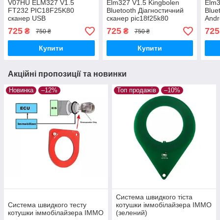
V07HU ELM327 V1.5
Elm327 V1.5 Kingbolen
Elm
FT232 PIC18F25K80
Bluetooth Діагностичний
Blue
сканер USB
сканер pic18f25k80
Andr
скан
725
725
725
₴
₴
750 ₴
750 ₴
Купити
Купити
Акційні пропозиції та новинки
Новинка
–12%
Топ продажів
–10%
Система швидкого тіста
Система швидкого тесту
котушки іммобілайзера IMMO
котушки іммобілайзера IMMO
(зелений)