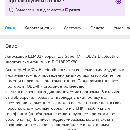
Що таке купити з Пром?
Замовлення під захистом
Опис
Характеристики
Доставка
Оплата
Умови п
Опис
Автосканер ELM327 версія 1.5 Super Mini OBD2 Bluetooth c
кнопкою вимикання, чіп PIC18F25K80
Адаптер ELM327 Bluetooth является современным и удобным
инструментом для проведения диагностики автомобиля при
помощи персонального компьютера. Поддерживаются все
протоколы OBD-II и огромное количество
специализированных диагностических программ. В отличие
от USB версии, позволяет проводить диагностику на
расстоянии, кроме того возможно использование не только с
персональным компьютером, но и с КПК и мобильным
телефоном (необходимо соответствующее программное
обеспечение). В список поддерживаемых машин входят
практически все легковые автомобили с инжекторным