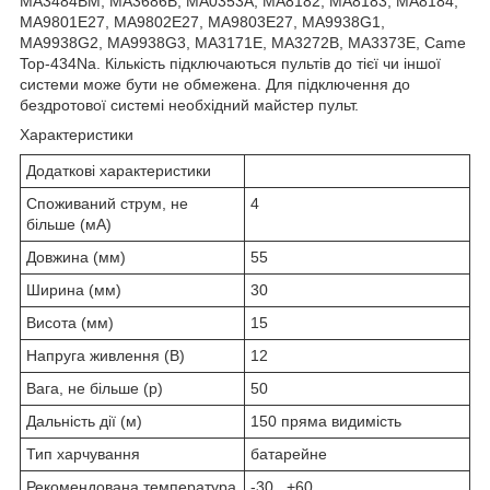
MA3484BM, MA3686B, MA0353A, MA8182, MA8183, MA8184,
MA9801E27, MA9802E27, MA9803E27, MA9938G1,
MA9938G2, MA9938G3, MA3171E, MA3272B, MA3373E, Came
Top-434Na. Кількість підключаються пультів до тієї чи іншої
системи може бути не обмежена. Для підключення до
бездротової системі необхідний майстер пульт.
Характеристики
Додаткові характеристики
Споживаний струм, не
4
більше (мА)
Довжина (мм)
55
Ширина (мм)
30
Висота (мм)
15
Напруга живлення (В)
12
Вага, не більше (р)
50
Дальність дії (м)
150 пряма видимість
Тип харчування
батарейне
Рекомендована температура
-30...+60