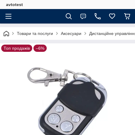
avtotest
Товари та послуги
Аксесуари
Дистанційне управлінн
Топ продажів
–6%