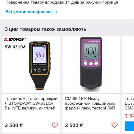
Повернення товару впродовж 14 днів за рахунок покупця
Всі умови повернення
З цим товаром також замовляють
Товщиномір для перевірки
СМ8801FN Nicety
Товщ
ЛКП SNDWAY SW-6310A
професійний товщиномір
EC7
Fe+NFE великий дисплей
фарби і лаку, тесторі ЛКП
СМ8
для перевірки авто
3 3
3 500
3 500
₴
₴