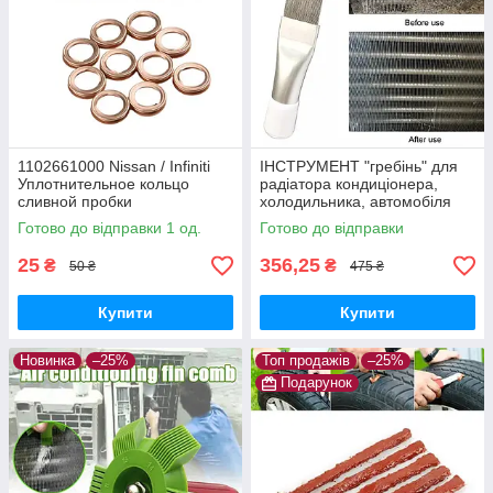
1102661000 Nissan / Infiniti
ІНСТРУМЕНТ "гребінь" для
Уплотнительное кольцо
радіатора кондиціонера,
сливной пробки
холодильника, автомобіля
(очищення, ремонт)
Готово до відправки 1 од.
Готово до відправки
25
356,25
₴
₴
50 ₴
475 ₴
Купити
Купити
Новинка
–25%
Топ продажів
–25%
Подарунок