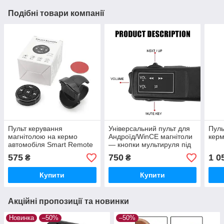
Подібні товари компанії
Пульт керування
Універсальний пульт для
Пуль
магнітолою на кермо
Андроїд/WinCE магнітоли
керм
автомобіля Smart Remote
— кнопки мультируля під
Bluetooth
кермо 5 клавіш
575
750
1 0
₴
₴
Купити
Купити
Акційні пропозиції та новинки
Новинка
–50%
–50%