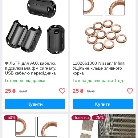
ФІЛЬТР для AUX кабелю,
1102661000 Nissan/ Infiniti
підсилювача фм сигналу,
Ущільне кільце зливного
USB кабелю перехідника
корка
Готово до відправки
Готово до відправки 1 од.
25
25
₴
₴
50 ₴
50 ₴
Купити
Купити
–50%
Новинка
–25%