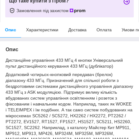
Що таке купити з Пром?
Замовлення під захистом
Опис
Характеристики
Доставка
Оплата
Умови п
Опис
Дистанційне управління 433 МГц 4 кнопки Універсальний
пульт дистанційного керування 433 МГц (дублікатор)
Додатковий чотирьох-кнопковий передавач (брелок)
діапазону 433 МГц. Призначений для спільної роботи з
бездротовими системами дистанційного управління діапазону
433 МГц з ASK модуляцією. Підтримує велику кількість
вбудованих систем управління освітленням і розеток з
фіксованим і навчальним кодом. Наприклад, таких як WOKEE
і TELEIMPEX і їм подібних. А так само систем побудованих на
мікросхемах SC5262 / SC5272, HX2262 / HX2272, PT2262 /
PT2272, EV1527, RT1527, FP1527, HS1527, SC5211, HS2260,
SC1527, SC2262. Наприклад, з каталогу Майстер Кит MP911,
MP912, MP913, MP426, MP324M, MP325M, MP326M,