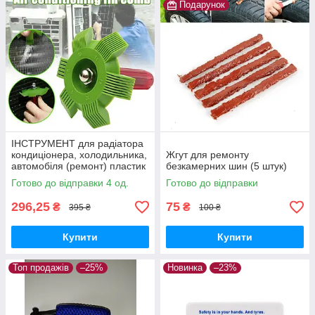
Подарунок
ІНСТРУМЕНТ для радіатора
кондиціонера, холодильника,
Жгут для ремонту
автомобіля (ремонт) пластик
безкамерних шин (5 штук)
Готово до відправки 4 од.
Готово до відправки
296,25
75
₴
₴
395 ₴
100 ₴
Купити
Купити
Топ продажів
–25%
Новинка
–23%