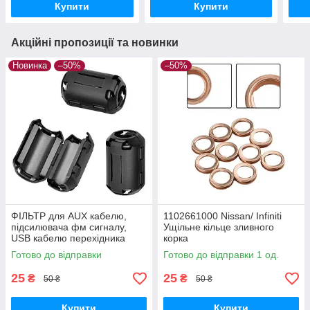
Купити
Купити
Акційні пропозиції та новинки
Новинка
–50%
–50%
ФІЛЬТР для AUX кабелю,
1102661000 Nissan/ Infiniti
підсилювача фм сигналу,
Ущільне кільце зливного
USB кабелю перехідника
корка
Готово до відправки
Готово до відправки 1 од.
25
25
₴
₴
50 ₴
50 ₴
Купити
Купити