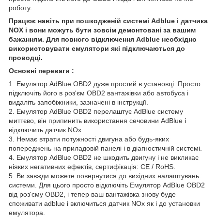
роботу.
Працює навіть при пошкодженій системі Adblue і датчика
NOX і вони можуть бути зовсім демонтовані за вашим
бажанням. Для повного відключення Adblue необхідно
використовувати емулятори які підключаються до
проводці.
Основні переваги :
1. Емулятор AdBlue OBD2 дуже простий в установці. Просто
підключіть його в роз'єм OBD2 вантажівки або автобуса і
видаліть запобіжники, зазначені в інструкції.
2. Емулятор AdBlue OBD2 перелаштує AdBlue систему
миттєво, він припинить використання сечовини AdBlue і
відключить датчик NOx.
3. Немає втрати потужності двигуна або будь-яких
попереджень на приладовій панелі і в діагностичній системі.
4. Емулятор AdBlue OBD2 не шкодить двигуну і не викликає
ніяких негативних ефектів, сертифікація: CE / RoHS.
5. Ви завжди можете повернутися до вихідних налаштувань
системи. Для цього просто відключіть Емулятор AdBlue OBD2
від роз'єму OBD2, і тепер ваш вантажівка знову буде
споживати adblue і включиться датчик NOx як і до установки
емулятора.