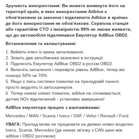
Зручність використання: Ви можете вимкнути його на
території країн, в яких використання Adblue є
обов'язковим за законом і відключати Adblue в країнах
де його використання не обов'язкове. Сервісна станція
або гарантійне СТО з імовірністю 99% не зможе виявити,
що до автомобіля підключався Емулятор AdBlue OBD2.
Встановлення та налаштування:
1. Вийміть ключ із замка запалювання.
2. Зніміть два запобіжника зазначені в інструкції.
3. Підключіть Емулятор AdBlue OBD2 в роз'єм OBD2.
4. Включіть запалення і перевірте рівень AdBlue, тепер він
показує 50% чи 70%.
5. Якщо є якісь системні помилки на приладовій панелі,
просто видаліть їх автосканером.
6. Тепер немає ніяких помилок, adblue не споживається,
датчик NOx відключений - установка завершена!
AdBlue емулятори працює з вантажівками:
Mercedes / MAN / Scania / Iveco / DAF / Volvo / Renault / Ford.
УВАГА:
Прилад може не працювати на деяких нових моделях
Iveco, Scania, Mercedes (де немає зв'язку з CAN шині між
adblue і OBD2 роз'ємом).