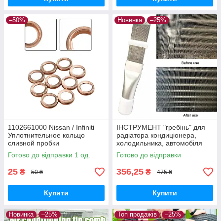
–50%
Новинка
–25%
1102661000 Nissan / Infiniti
ІНСТРУМЕНТ "гребінь" для
Уплотнительное кольцо
радіатора кондиціонера,
сливной пробки
холодильника, автомобіля
(очищення, ремонт)
Готово до відправки 1 од.
Готово до відправки
25
356,25
₴
₴
50 ₴
475 ₴
Купити
Купити
Новинка
–25%
Топ продажів
–25%