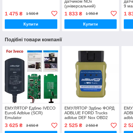
датчиком NOx
датч
(універсальний)
9 ма
1 475
1 833
1 8
₴
₴
1 500 ₴
1 950 ₴
Купити
Купити
Подібні товари компанії
ЕМУЛЯТОР Едблю IVECO
ЕМУЛЯТОР Эдблю ФОРД
ЕМУ
Euro6 Adblue (SCR)
ADBLUE FORD Trucks
ADB
Emulator
adblue DEF Nox OBD2
adbl
3 625
2 525
2 5
₴
₴
3 650 ₴
2 550 ₴