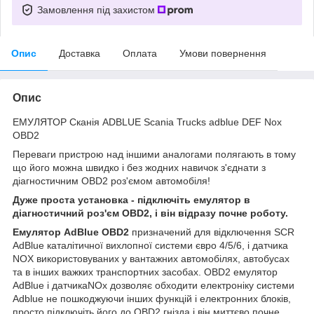
Замовлення під захистом
Опис
Доставка
Оплата
Умови повернення
Опис
ЕМУЛЯТОР Сканія ADBLUE Scania Trucks adblue DEF Nox
OBD2
Переваги пристрою над іншими аналогами полягають в тому
що його можна швидко і без жодних навичок з'єднати з
діагностичним OBD2 роз'ємом автомобіля!
Дуже проста установка - підключіть емулятор в
діагностичний роз'єм OBD2, і він відразу почне роботу.
Емулятор AdBlue OBD2
призначений для відключення SCR
AdBlue каталітичної вихлопної системи євро 4/5/6, і датчика
NOX використовуваних у вантажних автомобілях, автобусах
та в інших важких транспортних засобах. OBD2 емулятор
AdBlue і датчикаNOx дозволяє обходити електроніку системи
Adblue не пошкоджуючи інших функцій і електронних блоків,
просто підключіть його до OBD2 гнізда і він миттєво почне