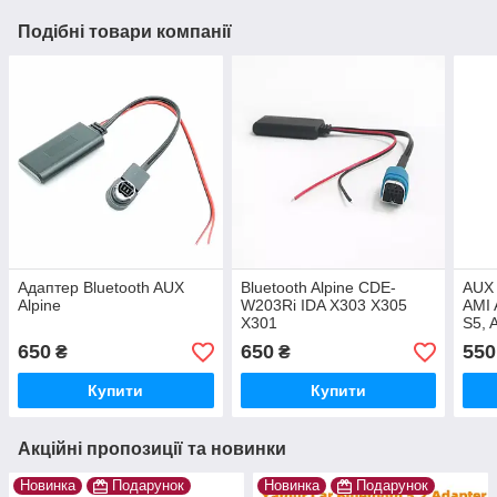
Подібні товари компанії
Адаптер Bluetooth AUX
Bluetooth Alpine CDE-
AUX 
Alpine
W203Ri IDA X303 X305
AMI 
X301
S5, 
GTI,
650
650
550
₴
₴
Купити
Купити
Акційні пропозиції та новинки
Новинка
Подарунок
Новинка
Подарунок