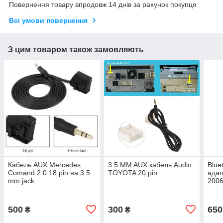
Повернення товару впродовж 14 днів за рахунок покупця
Всі умови повернення
З цим товаром також замовляють
Кабель AUX Mercedes
3.5 MM AUX кабель Audio
Blue
Comand 2.0 18 pin на 3.5
TOYOTA 20 pin
адап
mm jack
2006
Acco
500
300
650
₴
₴