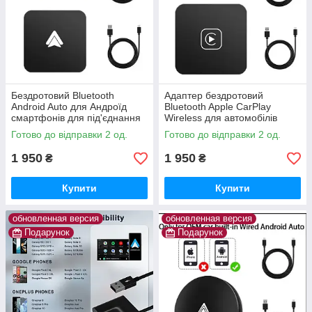
Бездротовий Bluetooth
Адаптер бездротовий
Android Auto для Андроїд
Bluetooth Apple CarPlay
смартфонів для під'єднання
Wireless для автомобілів
до автомагнітол USB Wireless
Готово до відправки 2 од.
Готово до відправки 2 од.
Adapter
1 950
1 950
₴
₴
Купити
Купити
обновленная версия
обновленная версия
Подарунок
Подарунок