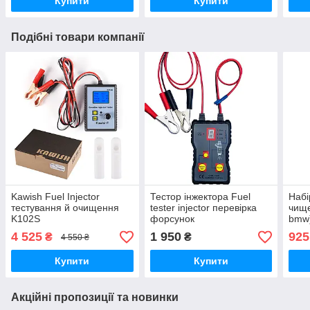
Купити
Купити
Подібні товари компанії
Kawish Fuel Injector
Тестор інжектора Fuel
Набі
тестування й очищення
tester injector перевірка
чище
K102S
форсунок
bmw
4 525
1 950
925
₴
₴
4 550 ₴
Купити
Купити
Акційні пропозиції та новинки