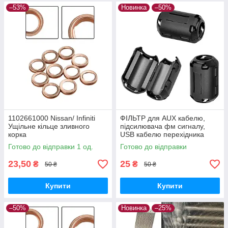
–53%
Новинка
–50%
1102661000 Nissan/ Infiniti
ФІЛЬТР для AUX кабелю,
Ущільне кільце зливного
підсилювача фм сигналу,
корка
USB кабелю перехідника
Готово до відправки 1 од.
Готово до відправки
23,50
25
₴
₴
50 ₴
50 ₴
Купити
Купити
–50%
Новинка
–25%