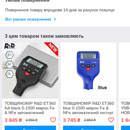
Умови повернення
Повернення товару впродовж 14 днів за рахунок покупця
Всі умови повернення
З цим товаром також замовляють
ТОВЩИНОМІР R&D ET360
ТОВЩИНОМІР R&D ET360
ТОВ
full black 0-1500 мікрон Fe
blue 0-1500 мікрон Fe &
YNB-
& NFe автоматичний
NFe автоматичний тесторі
НОВ
тесторі фарби
фарби автомобільний
3 845
3 745
1 6
₴
₴
3 950 ₴
3 850 ₴
автомобільний