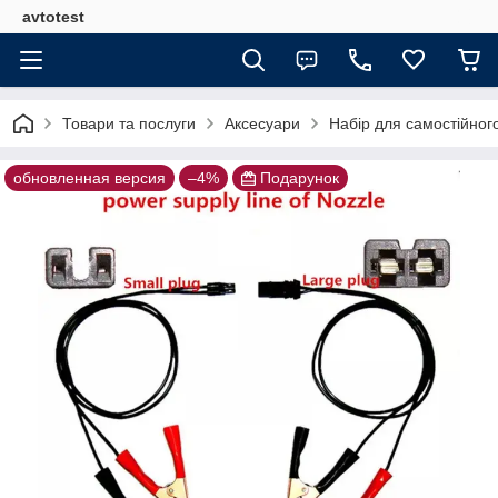
avtotest
Товари та послуги
Аксесуари
Набір для самостійног
обновленная версия
–4%
Подарунок