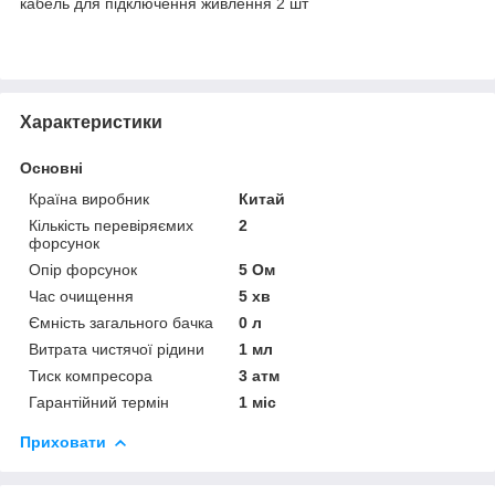
кабель для підключення живлення 2 шт
Характеристики
Основні
Країна виробник
Китай
Кількість перевіряємих
2
форсунок
Опір форсунок
5 Ом
Час очищення
5 хв
Ємність загального бачка
0 л
Витрата чистячої рідини
1 мл
Тиск компресора
3 атм
Гарантійний термін
1 міс
Приховати