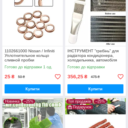
1102661000 Nissan / Infiniti
ІНСТРУМЕНТ "гребінь" для
Уплотнительное кольцо
радіатора кондиціонера,
сливной пробки
холодильника, автомобіля
(очищення, ремонт)
Готово до відправки 1 од.
Готово до відправки
25
356,25
₴
₴
50 ₴
475 ₴
Купити
Купити
Новинка
–25%
Топ продажів
–25%
Подарунок