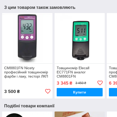
З цим товаром також замовляють
СМ8801FN Nicety
Товщиномір Elecall
Товщ
професійний товщиномір
EC771FN аналог
проф
фарби і лаку, тесторі ЛКП
СМ8801FN
CM8
для перевірки авто
3 345
6 3
₴
3 450 ₴
3 500
₴
Купити
Подібні товари компанії