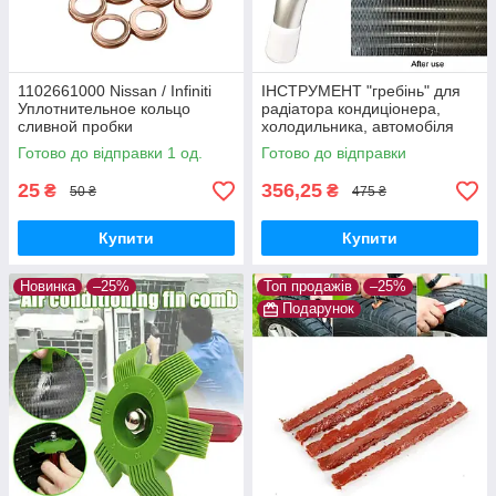
1102661000 Nissan / Infiniti
ІНСТРУМЕНТ "гребінь" для
Уплотнительное кольцо
радіатора кондиціонера,
сливной пробки
холодильника, автомобіля
(очищення, ремонт)
Готово до відправки 1 од.
Готово до відправки
25
356,25
₴
₴
50 ₴
475 ₴
Купити
Купити
Новинка
–25%
Топ продажів
–25%
Подарунок