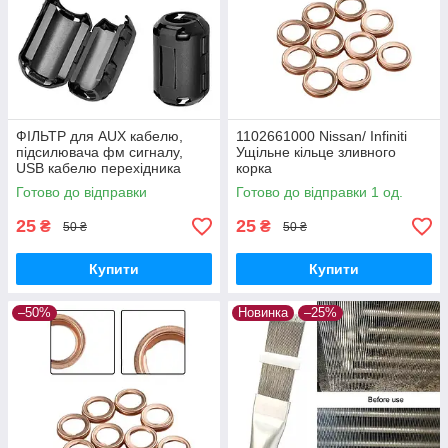
ФІЛЬТР для AUX кабелю,
1102661000 Nissan/ Infiniti
підсилювача фм сигналу,
Ущільне кільце зливного
USB кабелю перехідника
корка
Готово до відправки
Готово до відправки 1 од.
25
25
₴
₴
50 ₴
50 ₴
Купити
Купити
–50%
Новинка
–25%