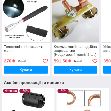
Телескопічний ліхтарик,
Клемма магнітна подвійна
Унів
магніт
зварювальна
авто
(Неодимовий магніт 2 шт.)
270
591,50
350
₴
₴
295 ₴
650 ₴
Купити
Купити
Акційні пропозиції та новинки
Новинка
–50%
–50%