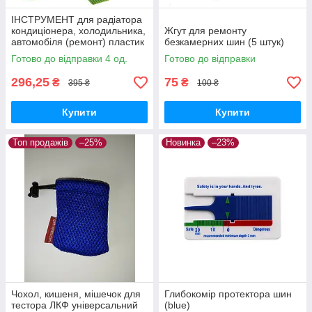
ІНСТРУМЕНТ для радіатора
кондиціонера, холодильника,
Жгут для ремонту
автомобіля (ремонт) пластик
безкамерних шин (5 штук)
Готово до відправки 4 од.
Готово до відправки
296,25
75
₴
₴
395 ₴
100 ₴
Купити
Купити
Топ продажів
–25%
Новинка
–23%
Чохол, кишеня, мішечок для
Глибокомір протектора шин
тестора ЛКФ універсальний
(blue)