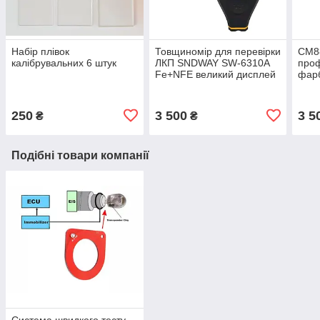
Набір плівок
Товщиномір для перевірки
СМ8
калібрувальних 6 штук
ЛКП SNDWAY SW-6310A
проф
Fe+NFE великий дисплей
фарб
для 
250
3 500
3 5
₴
₴
Подібні товари компанії