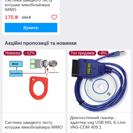
Система швидкого тесту
котушки іммобілайзера
IMMO
175
₴
200 ₴
Купити
Акційні пропозиції та новинки
Новинка
–12%
Топ продажів
–8%
Диагностичний сканер -
Система швидкого тесту
адаптер vag USB KKL K-Line
котушки іммобілайзера IMMO
VAG-COM 409.1