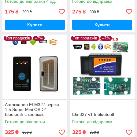
Готово до відправки 4 од.
Готово до відправки
175
275
₴
₴
200 ₴
300 ₴
Купити
Купити
Топ продажів
–7%
Топ продажів
–7%
Автосканер ELM327 версія
1.5 Super Mini OBD2
Bluetooth c кнопкою
Elm327 v1 5 bluetooth
вимикання, чіп PIC18F25K80
Готово до відправки
Готово до відправки
325
325
₴
₴
350 ₴
350 ₴