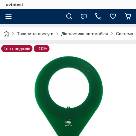
avtotest
Товари та послуги
Діагностика автомобіля
Система ш
Топ продажів
–10%