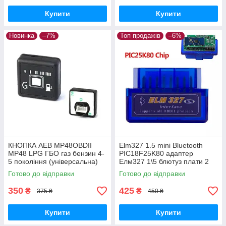
Купити
Купити
Новинка
–7%
Топ продажів
–6%
КНОПКА AEB MP48OBDII
Elm327 1.5 mini Bluetooth
MP48 LPG ГБО газ бензин 4-
PIC18F25K80 адаптер
5 покоління (універсальна)
Елм327 1\5 блютуз плати 2
Готово до відправки
Готово до відправки
350
425
₴
₴
375 ₴
450 ₴
Купити
Купити