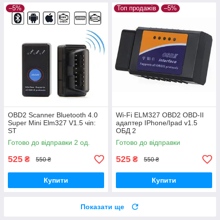
–5%
Топ продажів
–5%
OBD2 Scanner Bluetooth 4.0
Wi-Fi ELM327 OBD2 OBD-II
Super Mini Elm327 V1.5 чіп:
адаптер IPhone/Ipad v1.5
ST
ОБД 2
Готово до відправки 2 од.
Готово до відправки
525
525
₴
₴
550 ₴
550 ₴
Купити
Купити
Показати ще