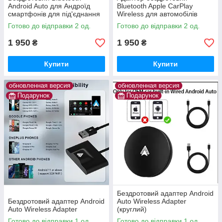
Android Auto для Андроїд
Bluetooth Apple CarPlay
смартфонів для під'єднання
Wireless для автомобілів
до автомагнітол USB Wireless
Готово до відправки 2 од.
Готово до відправки 2 од.
Adapter
1 950
1 950
₴
₴
Купити
Купити
обновленная версия
обновленная версия
Подарунок
Подарунок
Бездротовий адаптер Android
Бездротовий адаптер Android
Auto Wireless Adapter
Auto Wireless Adapter
(круглий)
Готово до відправки 1 од.
Готово до відправки 1 од.