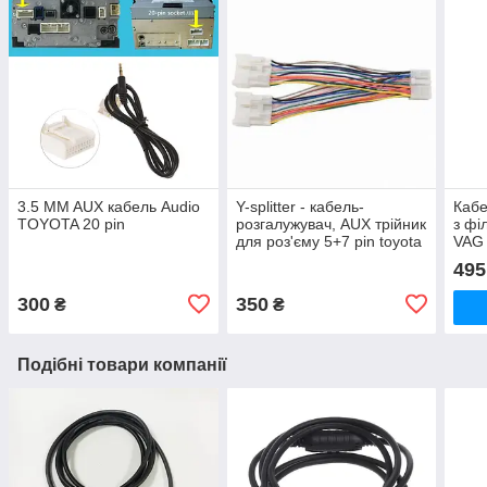
3.5 MM AUX кабель Audio
Y-splitter - кабель-
Кабе
TOYOTA 20 pin
розгалужувач, AUX трійник
з фі
для роз'єму 5+7 pin toyota
VAG 
lexus
RCD
495
RNS
RNS
300
350
₴
₴
Подібні товари компанії