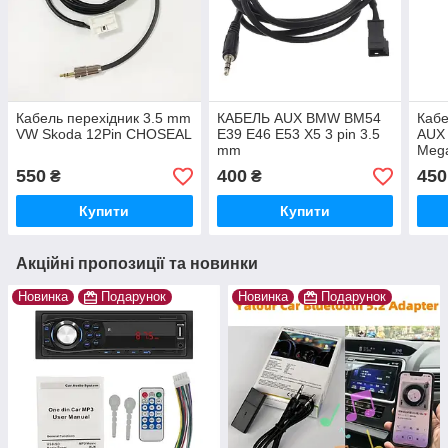
Кабель перехідник 3.5 mm
КАБЕЛЬ AUX BMW BM54
Кабе
VW Skoda 12Pin CHOSEAL
E39 E46 E53 X5 3 pin 3.5
AUX 
mm
Meg
Lagu
550
400
450
₴
₴
2008
Купити
Купити
Акційні пропозиції та новинки
Новинка
Подарунок
Новинка
Подарунок