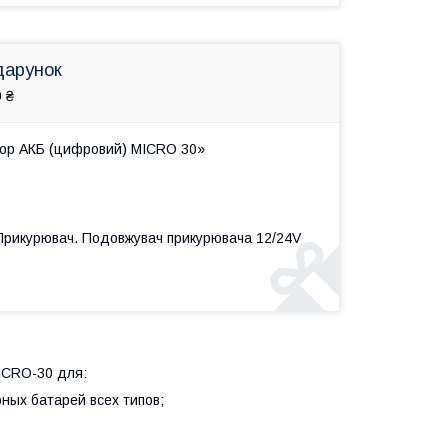
дарунок
 ₴
тор АКБ (цифровий) MICRO 30»
 Прикурювач. Подовжувач прикурювача 12/24V
ICRO-30 для:
ных батарей всех типов;