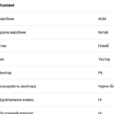
Основні
иробник
AGM
раїна виробник
Китай
Стан
Новий
ип
Тестер
онітор
РК
ольоровість монітора
Чорно-бі
ідсвічування клавіш
Ні
будований принтер
Ні