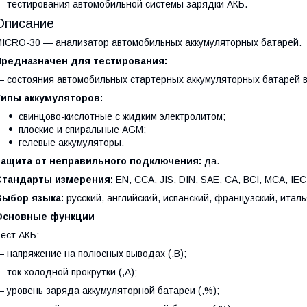
 тестирования автомобильной системы зарядки АКБ.
Описание
ICRO-30 — анализатор автомобильных аккумуляторных батарей.
Предназначен для тестирования:
 состояния автомобильных стартерных аккумуляторных батарей в
Типы аккумуляторов:
свинцово-кислотные с жидким электролитом;
плоские и спиральные AGM;
гелевые аккумуляторы.
Защита от неправильного подключения:
да.
Стандарты измерения:
EN, CCA, JIS, DIN, SAE, CA, BCI, MCA, IEC
Выбор языка:
русский, английский, испанский, французский, италь
Основные функции
ест АКБ:
 напряжение на полюсных выводах (,В);
 ток холодной прокрутки (,А);
 уровень заряда аккумуляторной батареи (,%);