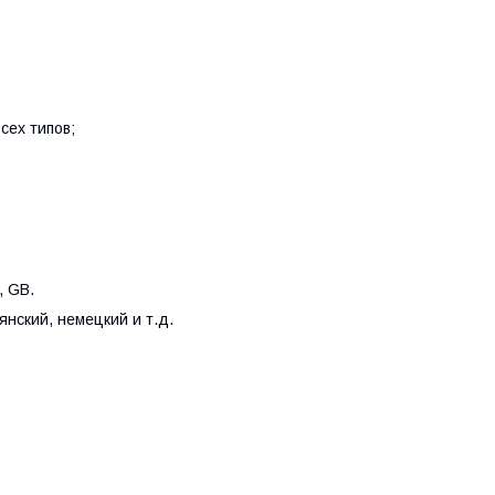
сех типов;
, GB.
янский, немецкий и т.д.