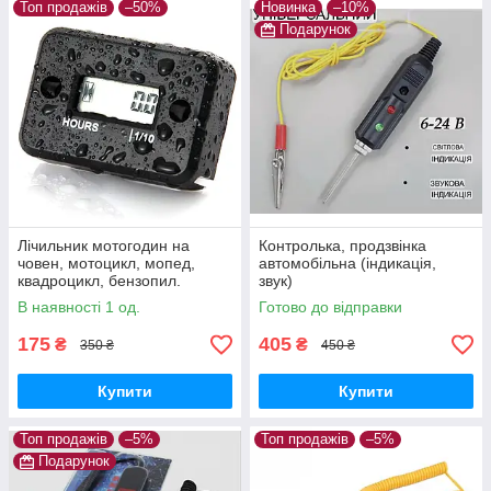
Топ продажів
–50%
Новинка
–10%
Подарунок
Лічильник мотогодин на
Контролька, продзвінка
човен, мотоцикл, мопед,
автомобільна (індикація,
квадроцикл, бензопил.
звук)
Індуктивний.
В наявності 1 од.
Готово до відправки
Водонепроникний
175
405
₴
₴
350 ₴
450 ₴
Купити
Купити
Топ продажів
–5%
Топ продажів
–5%
Подарунок