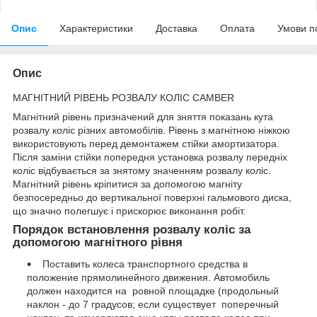
Опис
Характеристики
Доставка
Оплата
Умови п
Опис
МАГНІТНИЙ РІВЕНЬ РОЗВАЛУ КОЛІС СAMBER
Магнітний рівень призначений для зняття показань кута
розвалу коліс різних автомобілів. Рівень з магнітною ніжкою
використовують перед демонтажем стійки амортизатора.
Після заміни стійки попередня установка розвалу передніх
коліс відбувається за знятому значенням розвалу коліс.
Магнітний рівень кріпитися за допомогою магніту
безпосередньо до вертикальної поверхні гальмового диска,
що значно полегшує і прискорює виконання робіт.
Порядок встановлення розвалу коліс за
допомогою магнітного рівня
Поставить колеса транспортного средства в
положение прямолинейного движения. Автомобиль
должен находится на ровной площадке (продольный
наклон - до 7 градусов; если существует поперечный