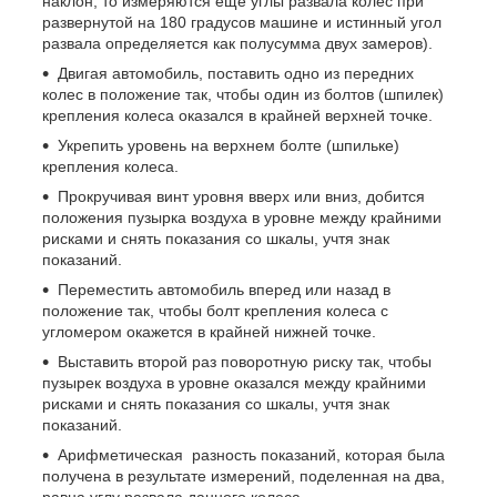
наклон, то измеряются еще углы развала колес при
развернутой на 180 градусов машине и истинный угол
развала определяется как полусумма двух замеров).
Двигая автомобиль, поставить одно из передних
колес в положение так, чтобы один из болтов (шпилек)
крепления колеса оказался в крайней верхней точке.
Укрепить уровень на верхнем болте (шпильке)
крепления колеса.
Прокручивая винт уровня вверх или вниз, добится
положения пузырка воздуха в уровне между крайними
рисками и снять показания со шкалы, учтя знак
показаний.
Переместить автомобиль вперед или назад в
положение так, чтобы болт крепления колеса с
угломером окажется в крайней нижней точке.
Выставить второй раз поворотную риску так, чтобы
пузырек воздуха в уровне оказался между крайними
рисками и снять показания со шкалы, учтя знак
показаний.
Арифметическая разность показаний, которая была
получена в результате измерений, поделенная на два,
равна углу развала данного колеса.