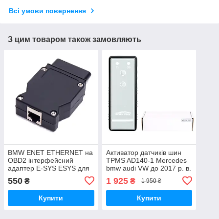
Всі умови повернення
З цим товаром також замовляють
BMW ENET ETHERNET на
Активатор датчиків шин
OBD2 інтерфейсний
TPMS AD140-1 Mercedes
адаптер E-SYS ESYS для
bmw audi VW до 2017 р. в.
BMW F-серія
550
1 925
₴
₴
1 950 ₴
Купити
Купити