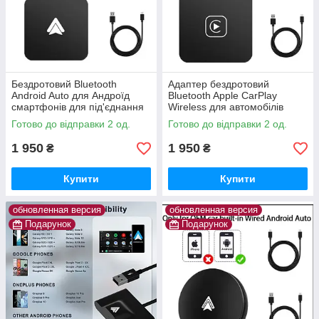
Бездротовий Bluetooth
Адаптер бездротовий
Android Auto для Андроїд
Bluetooth Apple CarPlay
смартфонів для під'єднання
Wireless для автомобілів
до автомагнітол USB Wireless
Готово до відправки 2 од.
Готово до відправки 2 од.
Adapter
1 950
1 950
₴
₴
Купити
Купити
обновленная версия
обновленная версия
Подарунок
Подарунок