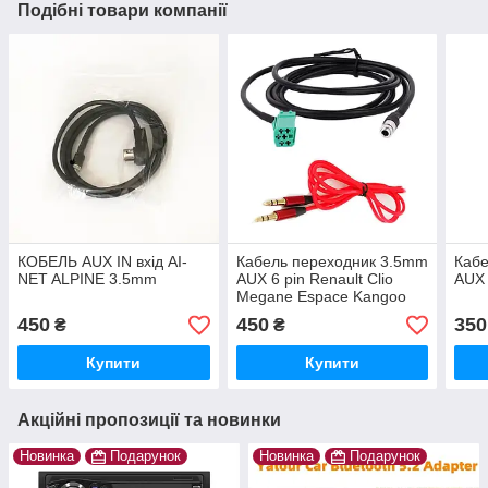
Подібні товари компанії
КОБЕЛЬ AUX IN вхід AI-
Кабель переходник 3.5mm
Кабе
NET ALPINE 3.5mm
AUX 6 pin Renault Clio
AUX 
Megane Espace Kangoo
Laguna 2005 2006 2007
450
450
350
₴
₴
2008 2009 2010 2011
Купити
Купити
Акційні пропозиції та новинки
Новинка
Подарунок
Новинка
Подарунок