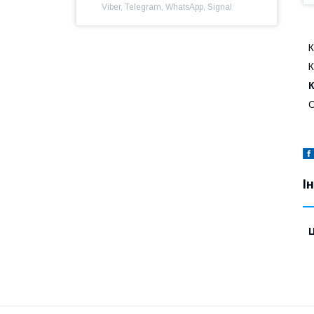
Viber, Telegram, WhatsApp, Signal
К
К
С
І
Ц