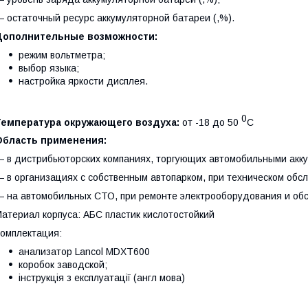
 остаточный ресурс аккумуляторной батареи (,%).
Дополнительные возможности:
режим вольтметра;
выбор языка;
настройка яркости дисплея.
0
Температура окружающего воздуха:
от -18 до 50
С
Область применения:
 в дистрибьюторских компаниях, торгующих автомобильными акк
 в организациях с собственным автопарком, при техническом обс
 на автомобильных СТО, при ремонте электрооборудования и обс
атериал корпуса: АБС пластик кислотостойкий
омплектация:
анализатор Lancol MDXT600
коробок заводской;
інструкція з експлуатації (англ мова)