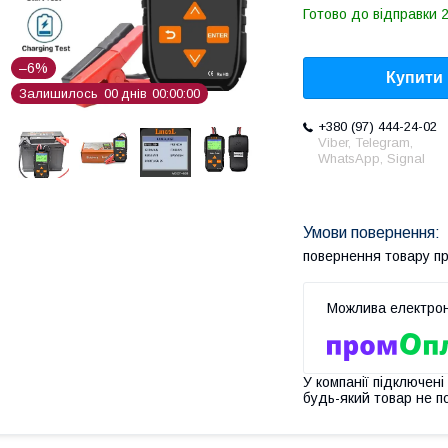
Готово до відправки 2
–6%
Купити
Залишилось
0
0
днів
0
0
0
0
0
0
+380 (97) 444-24-02
Viber, Telegram,
WhatsApp, Signal
повернення товару п
У компанії підключені
будь-який товар не п