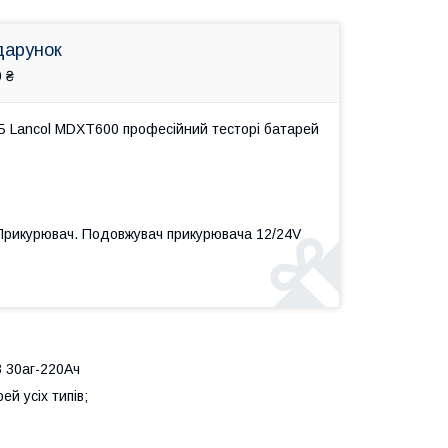
дарунок
 ₴
Б Lancol MDXT600 професійний тесторі батарей
 Прикурювач. Подовжувач прикурювача 12/24V
 30аг-220Ач
й усіх типів;