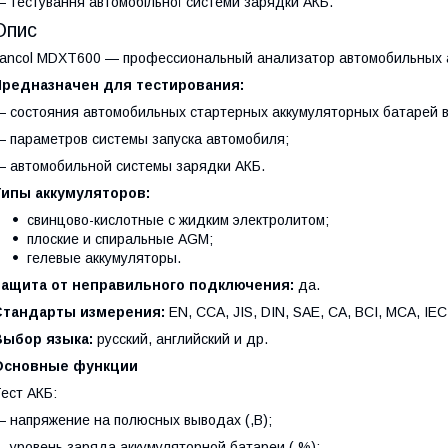
 тестування автомобільної системи зарядки АКБ.
Опис
ancol MDXT600 — профессиональный анализатор автомобильных 
Предназначен для тестирования:
 состояния автомобильных стартерных аккумуляторных батарей в
 параметров системы запуска автомобиля;
 автомобильной системы зарядки АКБ.
Типы аккумуляторов:
свинцово-кислотные с жидким электролитом;
плоские и спиральные AGM;
гелевые аккумуляторы.
Защита от неправильного подключения:
да.
Стандарты измерения:
EN, CCA, JIS, DIN, SAE, CA, BCI, MCA, IEC
Выбор языка:
русский, английский и др.
Основные функции
ест АКБ:
 напряжение на полюсных выводах (,В);
 уровень заряда аккумуляторной батареи (,%);