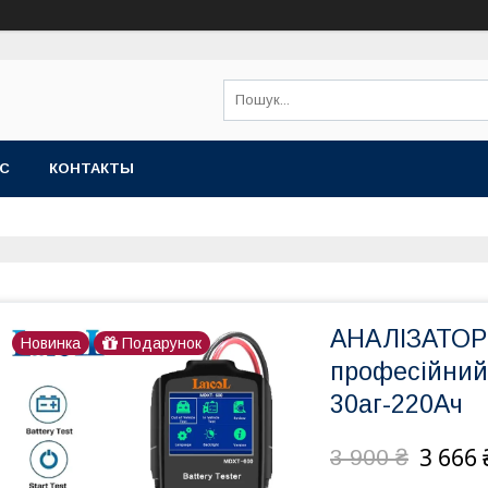
АС
КОНТАКТЫ
АНАЛІЗАТОР 
Новинка
Подарунок
професійний 
30аг-220Ач
3 666 
3 900 ₴