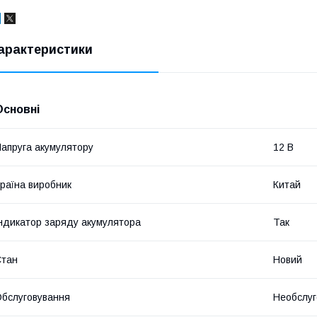
арактеристики
Основні
апруга акумулятору
12 В
раїна виробник
Китай
ндикатор заряду акумулятора
Так
Стан
Новий
бслуговування
Необслуг