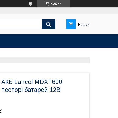
Кошик
Кошик
АКБ Lancol MDXT600
тесторі батарей 12В
₴