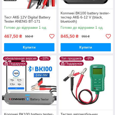
Konnwei BK100 battery tester-
Тест АКБ 12V Digital Battery
тестер АКБ 6-12 V (black,
Tester ANENG BT-171
bluetooth)
Готово до відправки 1 од.
Готово до відправки 1 од.
467,50
845,50
₴
₴
550 ₴
950 ₴
Купити
Купити
обновленная версия
–10%
Топ продажів
–9%
Подарунок
Подарунок
Konnwei BK100 battery tester-
Тестер автомобільних