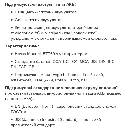
Підтримуються наступні типи АКБ:
Свинцево-кислотний акумулятор;
Gel - гелевий акумулятор;
Кислотно-свинцеві акумулятори, зроблені за
технологією AGM зі спіральною і поверхневої
укладанням склотканини, пропитываемой електролітом.
Характеристики:
Назва Моделі: BT760 з міні принтером
Стандарти батареї: CCA, BCI, CA, MCA, JIS, DIN, IEC,
EN, SAE, GB.
Підтримувані мови: English, French, Російський,
Іспанський, Німецький, Polish, Dutch, Itali
Підтримувані стандарти вимірювання струму холодної
прокрутки
(стандарт, використовуваний у вашій АКБ, вказано
на стікері АКБ)
:
EN (European Norm) - європейський стандарт, є також
ГОСТом;
JIS (Japanese Industrial Standard) - японський
промисловий стандарт;