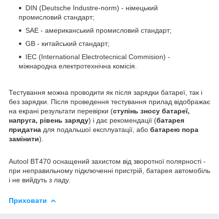
DIN (Deutsche Industre-norm) - німецький
промисловий стандарт;
SAE - американський промисловий стандарт;
GB - китайський стандарт;
IEC (International Electrotecnical Commision) -
міжнародна електротехнічна комісія.
Тестування можна проводити як після зарядки батареї, так і
без зарядки. Після проведення тестування прилад відображає
на екрані результати перевірки (
ступінь зносу батареї,
напруга, рівень заряду
) і дає рекомендації (
батарея
придатна
для подальшої експлуатації, або
батарею пора
замінити
).
Autool BT470 оснащений захистом від зворотної полярності -
при неправильному підключенні пристрій, батарея автомобіль
і не вийдуть з ладу.
Приховати