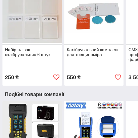
Набір плівок
Калібрувальний комплект
СМ8
калібрувальних 6 штук
для товщиноміра
проф
фарб
для 
250
550
3 5
₴
₴
Подібні товари компанії