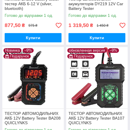
тестер АКБ 6-12 V (silver,
акумуляторів DY219 12V Car
bluetooth)
Battery Tester
Готово до відправки 1 од.
Готово до відправки 1 од.
877,50
1 319,50
₴
₴
975 ₴
1 450 ₴
Купити
Купити
Новинка
–9%
обновленная версия
–9%
Подарунок
Подарунок
ТЕСТОР АВТОМОДИЛЬНИХ
ТЕСТОР АВТОМОДИЛЬНИХ
АКБ 12V Battery Tester BA208
АКБ 12V Battery Tester BA107
QUICLYNKS
QUICLYNKS
Готово до відправки 1 од.
Готово до відправки 1 од.