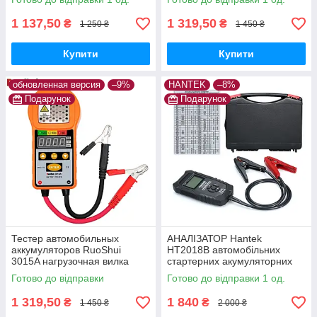
1 137,50
1 319,50
₴
₴
1 250 ₴
1 450 ₴
Купити
Купити
обновленная версия
–9%
HANTEK
–8%
Подарунок
Подарунок
Тестер автомобильных
АНАЛІЗАТОР Hantek
аккумуляторов RuoShui
HT2018B автомобільних
3015A нагрузочная вилка
стартерних акумуляторних
батарей, тесторі АКБ
Готово до відправки
Готово до відправки 1 од.
1 319,50
1 840
₴
₴
1 450 ₴
2 000 ₴