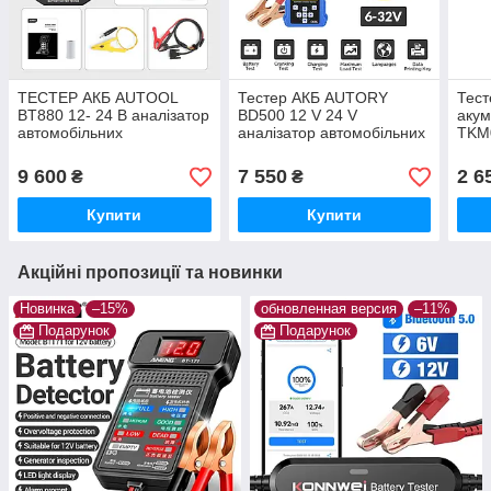
ТЕСТЕР АКБ AUTOOL
Тестер АКБ AUTORY
Тест
BT880 12- 24 В аналізатор
BD500 12 V 24 V
акум
автомобільних
аналізатор автомобільних
TKM
акумуляторів із принтером
акумуляторів (з міні
Batt
принтером)
акб
9 600
7 550
2 6
₴
₴
Купити
Купити
Акційні пропозиції та новинки
Новинка
–15%
обновленная версия
–11%
Подарунок
Подарунок