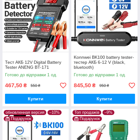
Konnwei BK100 battery tester-
Тест АКБ 12V Digital Battery
тестер АКБ 6-12 V (black,
Tester ANENG BT-171
bluetooth)
Готово до відправки 1 од.
Готово до відправки 1 од.
467,50
845,50
₴
₴
550 ₴
950 ₴
Купити
Купити
обновленная версия
–10%
Топ продажів
–9%
Подарунок
Подарунок