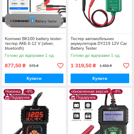
Konnwei BK100 battery tester-
Тестер автомобільних
тестер АКБ 6-12 V (silver,
акумуляторів DY219 12V Car
bluetooth)
Battery Tester
Готово до відправки 1 од.
Готово до відправки 1 од.
877,50
1 319,50
₴
₴
975 ₴
1 450 ₴
Купити
Купити
Новинка
–9%
обновленная версия
–9%
Подарунок
Подарунок