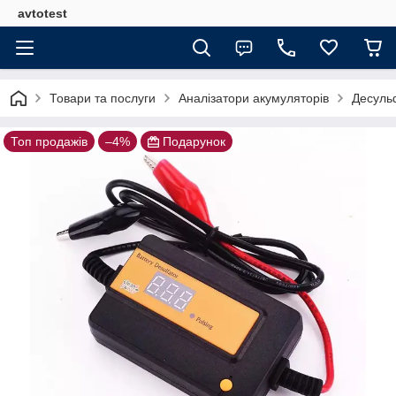
avtotest
Товари та послуги
Аналізатори акумуляторів
Десуль
Топ продажів
–4%
Подарунок