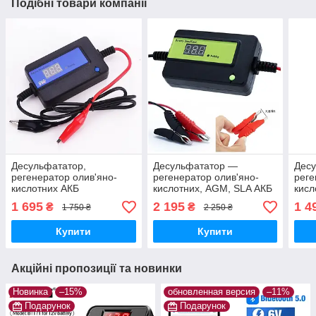
Подібні товари компанії
Десульфататор,
Десульфататор —
Десу
регенератор олив'яно-
регенератор олив'яно-
реге
кислотних АКБ
кислотних, AGM, SLA АКБ
кисл
12/24/36/48V LED 4 А
12-48V до 400 А·год
12/2
1 695
2 195
1 4
₴
₴
1 750 ₴
2 250 ₴
(синій)
крок
Купити
Купити
Акційні пропозиції та новинки
Новинка
–15%
обновленная версия
–11%
Подарунок
Подарунок