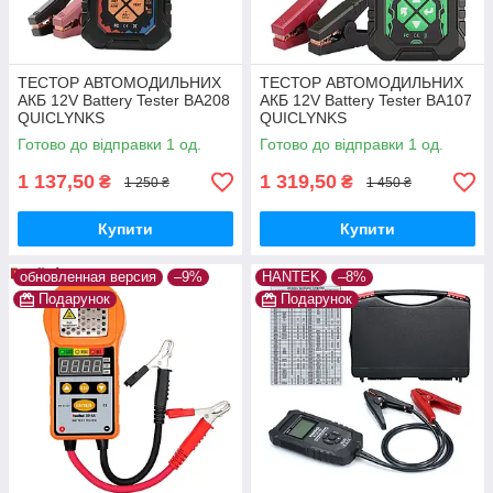
ТЕСТОР АВТОМОДИЛЬНИХ
ТЕСТОР АВТОМОДИЛЬНИХ
АКБ 12V Battery Tester BA208
АКБ 12V Battery Tester BA107
QUICLYNKS
QUICLYNKS
Готово до відправки 1 од.
Готово до відправки 1 од.
1 137,50
1 319,50
₴
₴
1 250 ₴
1 450 ₴
Купити
Купити
обновленная версия
–9%
HANTEK
–8%
Подарунок
Подарунок