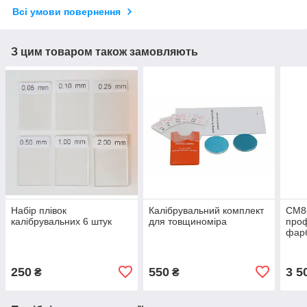
Всі умови повернення
З цим товаром також замовляють
Набір плівок
Калібрувальний комплект
СМ8
калібрувальних 6 штук
для товщиноміра
проф
фарб
для 
250
550
3 5
₴
₴