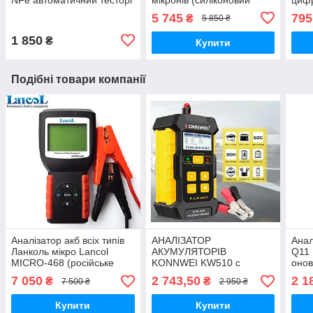
фарби автомобільний
чохол)
авто
5 745
795
₴
5 850 ₴
кал
1 850
₴
Купити
Подібні товари компанії
Аналізатор акб всіх типів
АНАЛІЗАТОР
Анал
Ланколь мікро Lancol
АКУМУЛЯТОРІВ
Q11 
MICRO-468 (російське
KONNWEI KW510 c
онов
меню) 30-200 Ah
функцією тестування і
7 050
2 743,50
2 1
₴
₴
7 500 ₴
2 950 ₴
заряджання АКБ всіх типів
Купити
Купити