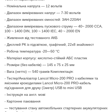
- Номінальна напруга — 12 вольтів
- Діапазон вимірюваних напруг — 7-30 вольтів
- Діапазон вимірюваних ємностей: 3AH-220AH
- Діапазони вимірювань пускового струму — 40~ 2000 CCA,
100 ~ 1400 DIN, 100 ~ 1400 IEC, 40 ~ 2000 EN
- Живлення від тестованого АКБ
- Дисплей РК із підсвіткою, графічний, 22x8 знайомест
- Робоча температура -20—50 °C
- Матеріал корпусу: кислотно-стійкий АБС пластик
- Розміри (без кабелів) — 145 x 75 x 25 мм
- Вага (нетто) — 540 грамів Комплектація:
- Тестер/Аналізатор Lancol Micro-200 PRO з кабелями та
якісними крокодилами Lancol Micro-200 PRO-кабель
під'єднання для друку (1метр) USB to mini USB
- Інструкція на англ. мові
- Картонне паковання
— тестування стану автомобільних стартерних акумуляторних