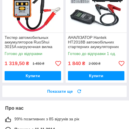
Тестер автомобильных
АНАЛІЗАТОР Hantek
аккумуляторов RuoShui
HT2018B автомобільних
3015A нагрузочная вилка
стартерних акумуляторних
батарей, тесторі АКБ
Готово до відправки
Готово до відправки 1 од.
1 319,50
1 840
₴
₴
1 450 ₴
2 000 ₴
Купити
Купити
Показати ще
Про нас
99% позитивних з 85 відгуків за рік