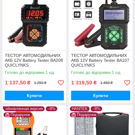
ТЕСТОР АВТОМОДИЛЬНИХ
ТЕСТОР АВТОМОДИЛЬНИХ
АКБ 12V Battery Tester BA208
АКБ 12V Battery Tester BA107
QUICLYNKS
QUICLYNKS
Готово до відправки 1 од.
Готово до відправки 1 од.
1 137,50
1 319,50
₴
₴
1 250 ₴
1 450 ₴
Купити
Купити
обновленная версия
–9%
HANTEK
–8%
Подарунок
Подарунок