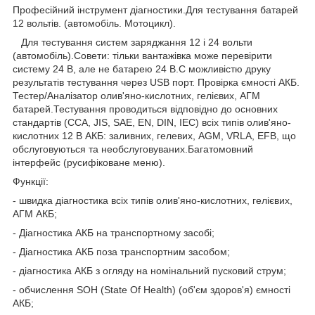
Професійний інструмент діагностики.Для тестування батарей
12 вольтів. (автомобіль. Мотоцикл).
Для тестування систем заряджання 12 і 24 вольти
(автомобіль).Совети: тільки вантажівка може перевірити
систему 24 В, але не батарею 24 В.C можливістю друку
результатів тестування через USB порт. Провірка ємності АКБ.
Тестер/Аналізатор олив'яно-кислотних, гелієвих, АГМ
батарей.Тестування проводиться відповідно до основних
стандартів (CCA, JIS, SAE, EN, DIN, IEC) всіх типів олив'яно-
кислотних 12 В АКБ: заливних, гелевих, AGM, VRLA, EFB, що
обслуговуються та необслуговуваних.Багатомовний
інтерфейс (русифіковане меню).
Функції:
- швидка діагностика всіх типів олив'яно-кислотних, гелієвих,
АГМ АКБ;
- Діагностика АКБ на транспортному засобі;
- Діагностика АКБ поза транспортним засобом;
- діагностика АКБ з огляду на номінальний пусковий струм;
- обчислення SOH (State Of Health) (об'єм здоров'я) ємності
АКБ;