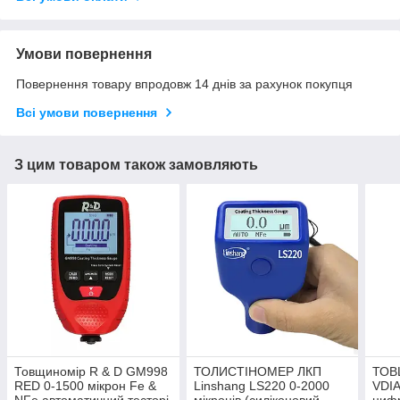
Умови повернення
Повернення товару впродовж 14 днів за рахунок покупця
Всі умови повернення
З цим товаром також замовляють
Товщиномір R & D GM998
ТОЛИСТІНОМЕР ЛКП
ТОВ
RED 0-1500 мікрон Fe &
Linshang LS220 0-2000
VDI
NFe автоматичний тесторі
мікронів (силіконовий
цифр