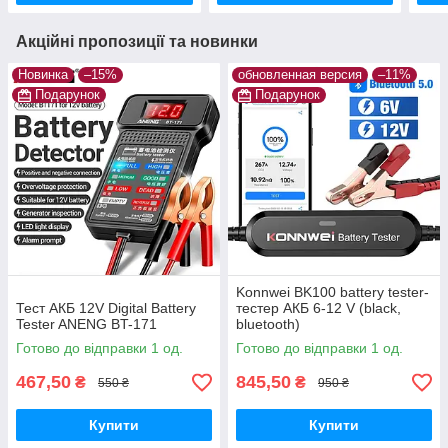
Акційні пропозиції та новинки
Новинка
–15%
обновленная версия
–11%
Подарунок
Подарунок
Konnwei BK100 battery tester-
Тест АКБ 12V Digital Battery
тестер АКБ 6-12 V (black,
Tester ANENG BT-171
bluetooth)
Готово до відправки 1 од.
Готово до відправки 1 од.
467,50
845,50
₴
₴
550 ₴
950 ₴
Купити
Купити