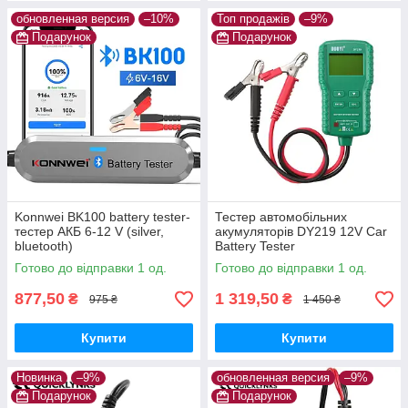
обновленная версия
–10%
Топ продажів
–9%
Подарунок
Подарунок
Konnwei BK100 battery tester-
Тестер автомобільних
тестер АКБ 6-12 V (silver,
акумуляторів DY219 12V Car
bluetooth)
Battery Tester
Готово до відправки 1 од.
Готово до відправки 1 од.
877,50
1 319,50
₴
₴
975 ₴
1 450 ₴
Купити
Купити
Новинка
–9%
обновленная версия
–9%
Подарунок
Подарунок