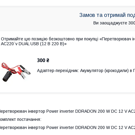
Замов та отримай по
Ви заощаджуєте 300
Отримайте цю позицію безкоштовно при покупці «Перетворювач і
AC220`v DUAL USB (12 В 220 В)»
300 ₴
Адаптер-перехідник: Акумулятор (крокодили) в
еретворювач інвертор Power inverter DDRADON 200 W DC 12 V AC2
омплект постачання:
еретворювач інвертор Power inverter DDRADON 200 W DC 12 V AC2