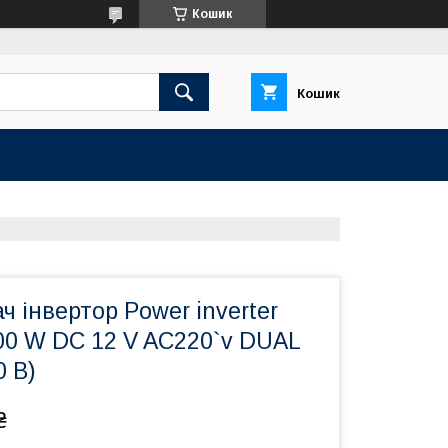
Кошик
Кошик
 інвертор Power inverter
 W DC 12 V AC220`v DUAL
0 В)
₴