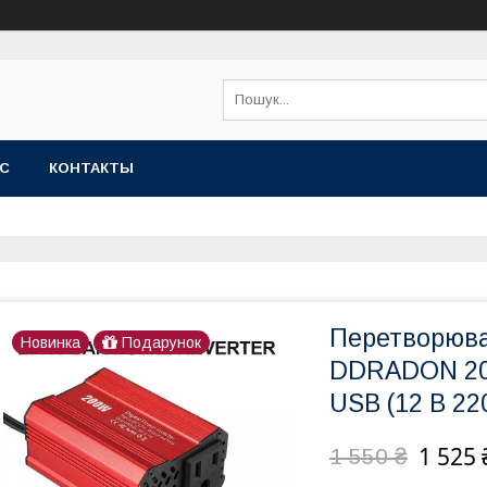
АС
КОНТАКТЫ
Перетворювач
Новинка
Подарунок
DDRADON 200
USB (12 В 22
1 525 
1 550 ₴