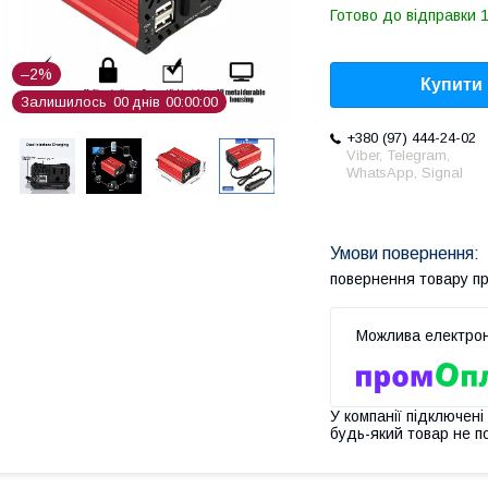
Готово до відправки 1
–2%
Купити
Залишилось
0
0
днів
0
0
0
0
0
0
+380 (97) 444-24-02
Viber, Telegram,
WhatsApp, Signal
повернення товару п
У компанії підключені
будь-який товар не п