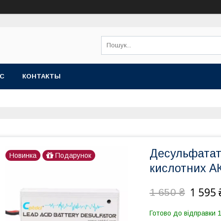
АС
КОНТАКТЫ
Десульфатато
Новинка
Подарунок
кислотних А
1 595 
1 650 ₴
Готово до відправки 1