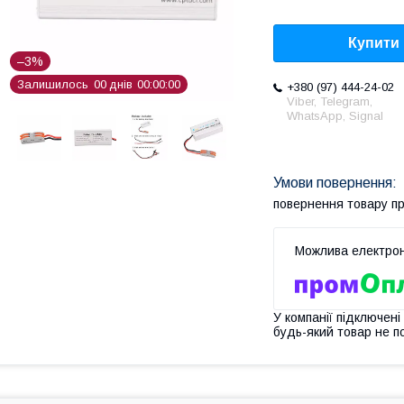
Купити
–3%
Залишилось
0
0
днів
0
0
0
0
0
0
+380 (97) 444-24-02
Viber, Telegram,
WhatsApp, Signal
повернення товару п
У компанії підключені
будь-який товар не п