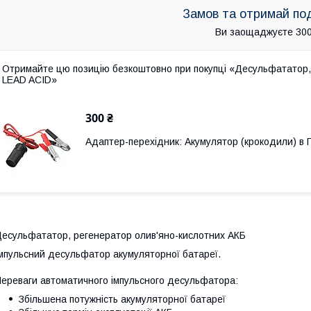
Замов та отримай по
Ви заощаджуєте 300
Отримайте цю позицію безкоштовно при покупці «Десульфататор,
LEAD ACID»
300 ₴
Адаптер-перехідник: Акумулятор (крокодили) в
есульфататор, регенератор олив'яно-кислотних АКБ
мпульсний десульфатор акумуляторної батареї.
ереваги автоматичного імпульсного десульфатора:
Збільшена потужність акумуляторної батареї