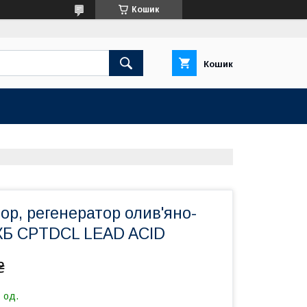
Кошик
Кошик
р, регенератор олив'яно-
КБ CPTDCL LEAD ACID
₴
 од.