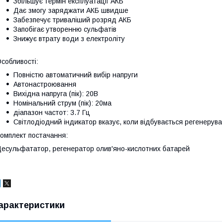
Збільшує термін експлуатації АКБ
Дає змогу заряджати АКБ швидше
Забезпечує триваліший розряд АКБ
Запобігає утворенню сульфатів
Знижує втрату води з електроліту
собливості:
Повністю автоматичний вибір напруги
Автонастроювання
Вихідна напруга (пік): 20В
Номінальний струм (пік): 20ма
діапазон частот: 3.7 Гц
Світлодіодний індикатор вказує, коли відбувається регенерув
омплект постачання:
есульфататор, регенератор олив'яно-кислотних батарей
арактеристики