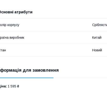
Основні атрибути
олір корпусу
Срібляст
раїна виробник
Китай
Стан
Новий
нформація для замовлення
іна:
1 595 ₴