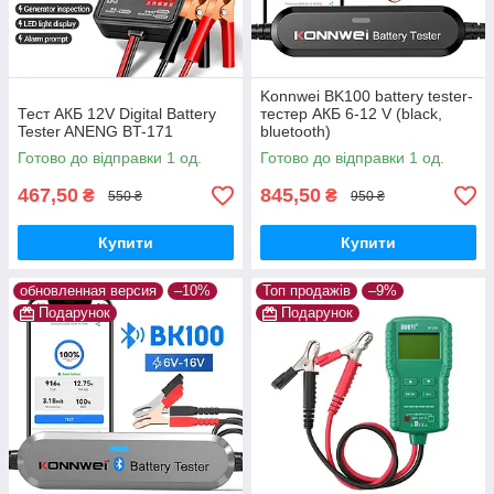
Konnwei BK100 battery tester-
Тест АКБ 12V Digital Battery
тестер АКБ 6-12 V (black,
Tester ANENG BT-171
bluetooth)
Готово до відправки 1 од.
Готово до відправки 1 од.
467,50
845,50
₴
₴
550 ₴
950 ₴
Купити
Купити
обновленная версия
–10%
Топ продажів
–9%
Подарунок
Подарунок