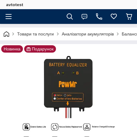
avtotest
Товари та послуги
Аналізатори акумуляторів
Баланси
Новинка
Подарунок