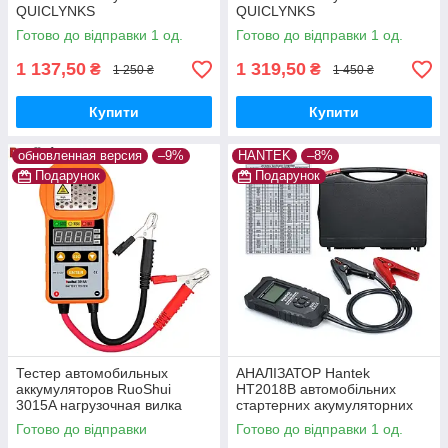
QUICLYNKS
QUICLYNKS
Готово до відправки 1 од.
Готово до відправки 1 од.
1 137,50
1 319,50
₴
₴
1 250 ₴
1 450 ₴
Купити
Купити
обновленная версия
–9%
HANTEK
–8%
Подарунок
Подарунок
Тестер автомобильных
АНАЛІЗАТОР Hantek
аккумуляторов RuoShui
HT2018B автомобільних
3015A нагрузочная вилка
стартерних акумуляторних
батарей, тесторі АКБ
Готово до відправки
Готово до відправки 1 од.