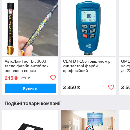
АвтоЛак-Тест Bit 3003
CEM DT-156 товщиномір
GM1
тесло фарби антибіток
лкп тесторі фарби
ульт
оновлена версія
професійний
до 2
245
₴
350 ₴
3 350
3 5
₴
Купити
Подібні товари компанії