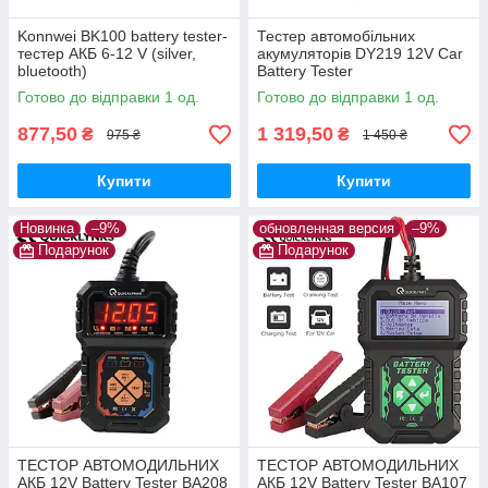
Konnwei BK100 battery tester-
Тестер автомобільних
тестер АКБ 6-12 V (silver,
акумуляторів DY219 12V Car
bluetooth)
Battery Tester
Готово до відправки 1 од.
Готово до відправки 1 од.
877,50
1 319,50
₴
₴
975 ₴
1 450 ₴
Купити
Купити
Новинка
–9%
обновленная версия
–9%
Подарунок
Подарунок
ТЕСТОР АВТОМОДИЛЬНИХ
ТЕСТОР АВТОМОДИЛЬНИХ
АКБ 12V Battery Tester BA208
АКБ 12V Battery Tester BA107