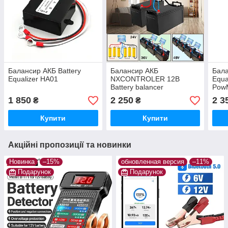
Балансир АКБ Battery
Балансир АКБ
Бала
Equalizer HA01
NXCONTROLER 12В
Equa
Battery balancer
Pow
1 850
2 250
2 3
₴
₴
Купити
Купити
Акційні пропозиції та новинки
Новинка
–15%
обновленная версия
–11%
Подарунок
Подарунок