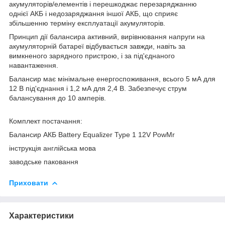
акумуляторів/елементів і перешкоджає перезаряджанню
однієї АКБ і недозаряджання іншої АКБ, що сприяє
збільшенню терміну експлуатації акумуляторів.
Принцип дії балансира активний, вирівнювання напруги на
акумуляторній батареї відбувається завжди, навіть за
вимкненого зарядного пристрою, і за під'єднаного
навантаження.
Балансир має мінімальне енергоспоживання, всього 5 мА для
12 В під'єднання і 1,2 мА для 2,4 В. Забезпечує струм
балансування до 10 амперів.
Комплект постачання:
Балансир АКБ Battery Equalizer Type 1 12V PowMr
інструкція англійська мова
заводське паковання
Приховати
Характеристики