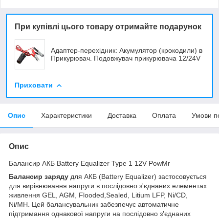
При купівлі цього товару отримайте подарунок
Адаптер-перехідник: Акумулятор (крокодили) в
Прикурювач. Подовжувач прикурювача 12/24V
Приховати
Опис
Характеристики
Доставка
Оплата
Умови п
Опис
Балансир АКБ Battery Equalizer Type 1 12V PowMr
Балансир заряду
для АКБ (Battery Equalizer) застосовується
для вирівнювання напруги в послідовно з'єднаних елементах
живлення GEL, AGM, Flooded,Sealed, Litium LFP, Ni/CD,
Ni/MH. Цей балансувальник забезпечує автоматичне
підтримання однакової напруги на послідовно з'єднаних