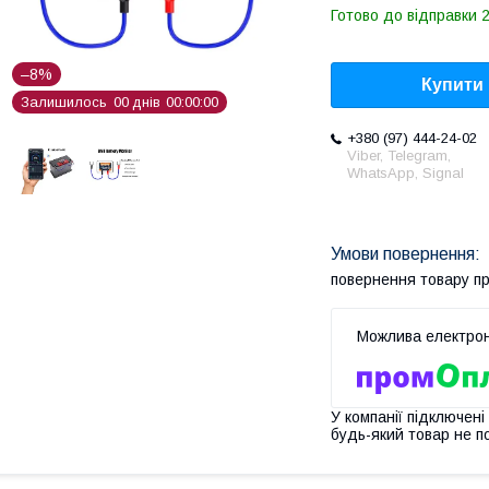
Готово до відправки 2
–8%
Купити
Залишилось
0
0
днів
0
0
0
0
0
0
+380 (97) 444-24-02
Viber, Telegram,
WhatsApp, Signal
повернення товару п
У компанії підключені
будь-який товар не п