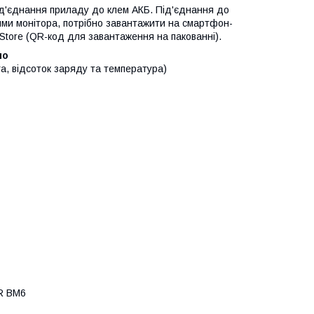
ід'єднання приладу до клем АКБ. Під'єднання до
ями монітора, потрібно завантажити на смартфон-
 Store (QR-код для завантаження на пакованні).
но
а, відсоток заряду та температура)
R BM6