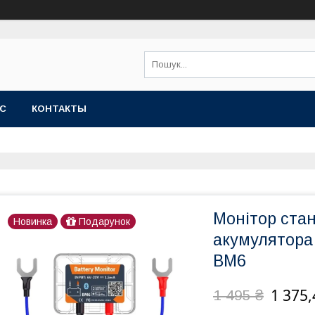
АС
КОНТАКТЫ
Монітор стан
Новинка
Подарунок
акумулятор
BM6
1 375,
1 495 ₴