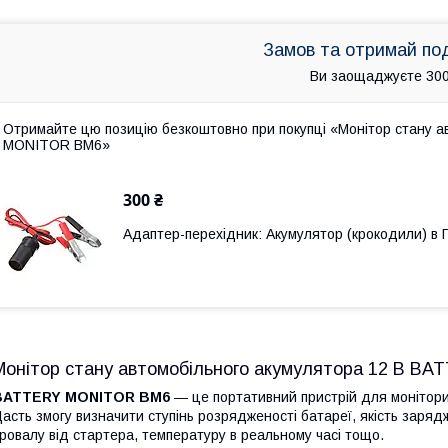
Замов та отримай по
Ви заощаджуєте 300
Отримайте цю позицію безкоштовно при покупці «Монітор стану 
MONITOR BM6»
300 ₴
Адаптер-перехідник: Акумулятор (крокодили) в
Монітор стану автомобільного акумулятора 12 В B
BATTERY MONITOR BM6
— це портативний пристрій для моніторин
асть змогу визначити ступінь розрядженості батареї, якість заряд
ровалу від стартера, температуру в реальному часі тощо.