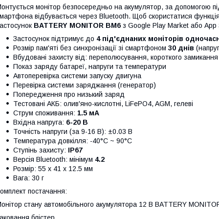
онтується монітор безпосередньо на акумулятор, за допомогою п
мартфона відбувається через Bluetooth. Щоб скористатися функці
астосунок
BATTERY MONITOR BM6
з Google Play Market або App
Застосунок підтримує до
4 під'єднаних моніторів одночас
Розмір пам'яті без синхронізації зі смартфоном
30 днів
(напруг
Вбудовані захисту від: переполюсування, короткого замикання
Показ заряду батареї, напруги та температури
Автоперевірка системи запуску двигуна
Перевірка системи заряджання (генератор)
Попередження про низький заряд
Тестовані АКБ: олив'яно-кислотні, LiFePO4, AGM, гелеві
Струм споживання:
1.5 мА
Вхідна напруга:
6-20 В
Точність напруги (за 9-16 В): ±0.03 В
Температура довкілля: -40°C ~ 90°C
Ступінь захисту:
IP67
Версія Bluetooth: мінімум
4.2
Розмір: 55 х 41 х 12.5 мм
Вага: 30 г
омплект постачання:
онітор стану автомобільного акумулятора 12 В BATTERY MONITO
аковання блістер