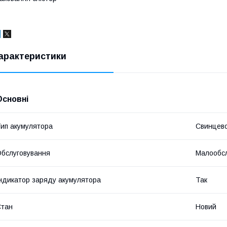
арактеристики
Основні
ип акумулятора
Свинцево
бслуговування
Малообсл
ндикатор заряду акумулятора
Так
Стан
Новий