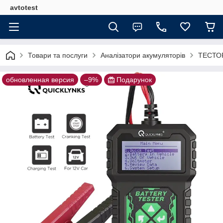
avtotest
Товари та послуги
Аналізатори акумуляторів
ТЕСТОР
обновленная версия
–9%
Подарунок