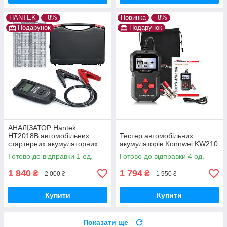
HANTEK
–8%
Новинка
–8%
Подарунок
Подарунок
АНАЛІЗАТОР Hantek
HT2018B автомобільних
Тестер автомобільних
стартерних акумуляторних
акумуляторів Konnwei KW210
батарей, тесторі АКБ
Готово до відправки 1 од.
Готово до відправки 4 од.
1 840
1 794
₴
₴
2 000 ₴
1 950 ₴
Купити
Купити
Показати ще