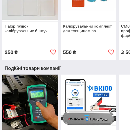
Набір плівок
Калібрувальний комплект
СМ8
калібрувальних 6 штук
для товщиноміра
проф
фарб
для 
250
550
3 5
₴
₴
Подібні товари компанії