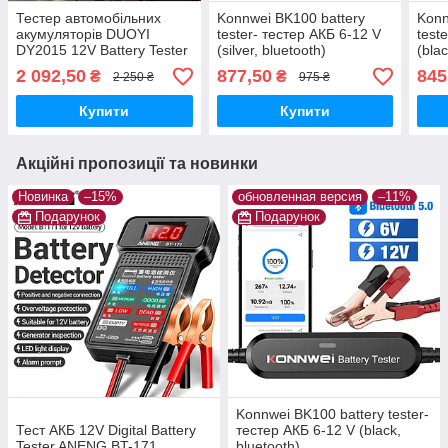
Тестер автомобільних
Konnwei BK100 battery
Konn
акумуляторів DUOYI
tester- тестер АКБ 6-12 V
test
DY2015 12V Battery Tester
(silver, bluetooth)
(blac
аналізатор акб
2 092,50
877,50
845
₴
₴
2 250 ₴
975 ₴
Купити
Купити
Акційні пропозиції та новинки
Новинка
–15%
обновленная версия
–11%
Подарунок
Подарунок
Konnwei BK100 battery tester-
Тест АКБ 12V Digital Battery
тестер АКБ 6-12 V (black,
Tester ANENG BT-171
bluetooth)