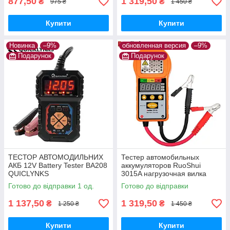
877,50
1 319,50
₴
₴
975 ₴
1 450 ₴
Купити
Купити
Новинка
–9%
обновленная версия
–9%
Подарунок
Подарунок
ТЕСТОР АВТОМОДИЛЬНИХ
Тестер автомобильных
АКБ 12V Battery Tester BA208
аккумуляторов RuoShui
QUICLYNKS
3015A нагрузочная вилка
Готово до відправки 1 од.
Готово до відправки
1 137,50
1 319,50
₴
₴
1 250 ₴
1 450 ₴
Купити
Купити