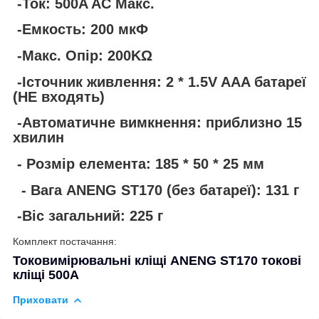
-Ток: 500A AC Макс.
-Емкость: 200 мкФ
-Макс. Опір: 200KΩ
-Істочник живлення: 2 * 1.5V AAA батареї
(НЕ входять)
-Автоматичне вимкнення: приблизно 15
хвилин
- Розмір елемента: 185 * 50 * 25 мм
- Вага ANENG ST170 (без батареї): 131 г
-Віс загальний: 225 г
Комплект постачання:
Токовимірювальні кліщі ANENG ST170 токові
кліщі 500A
Приховати