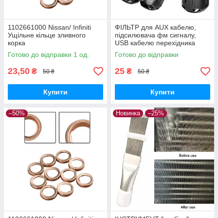
1102661000 Nissan/ Infiniti
ФІЛЬТР для AUX кабелю,
Ущільне кільце зливного
підсилювача фм сигналу,
корка
USB кабелю перехідника
Готово до відправки 1 од.
Готово до відправки
23,50
25
₴
₴
50 ₴
50 ₴
Купити
Купити
–50%
Новинка
–25%