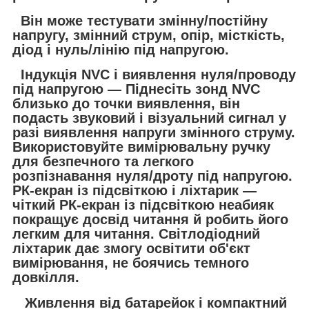
Він може тестувати змінну/постійну
напругу, змінний струм, опір, місткість,
діод і нуль/лінію під напругою.
Індукція NVC і виявлення нуля/проводу
під напругою — Піднесіть зонд NVC
близько до точки виявлення, він
подасть звуковий і візуальний сигнал у
разі виявлення напруги змінного струму.
Використовуйте вимірювальну ручку
для безпечного та легкого
розпізнавання нуля/дроту під напругою.
РК-екран із підсвіткою і ліхтарик —
чіткий РК-екран із підсвіткою неабияк
покращує досвід читання й робить його
легким для читання. Світлодіодний
ліхтарик дає змогу освітити об'єкт
вимірювання, не боячись темного
довкілля.
Живлення від батарейок і компактний