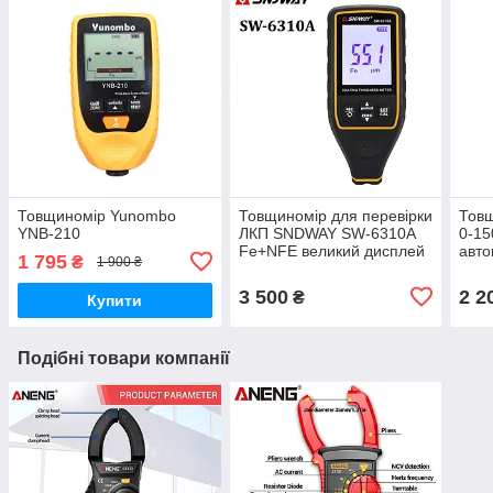
Товщиномір Yunombo
Товщиномір для перевірки
Товщ
YNB-210
ЛКП SNDWAY SW-6310A
0-15
Fe+NFE великий дисплей
авто
1 795
₴
1 900 ₴
фарб
3 500
2 2
₴
Купити
Подібні товари компанії