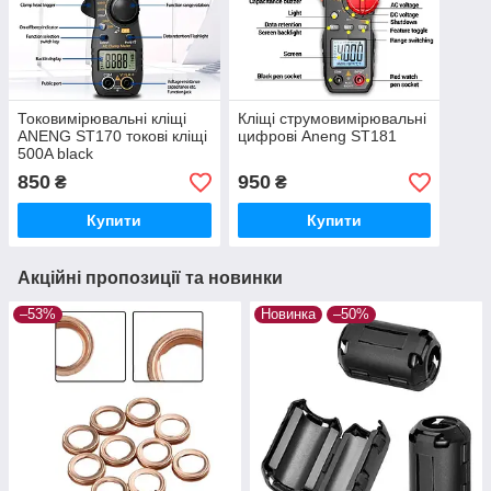
Токовимірювальні кліщі
Кліщі струмовимірювальні
ANENG ST170 токові кліщі
цифрові Aneng ST181
500A black
850
950
₴
₴
Купити
Купити
Акційні пропозиції та новинки
–53%
Новинка
–50%