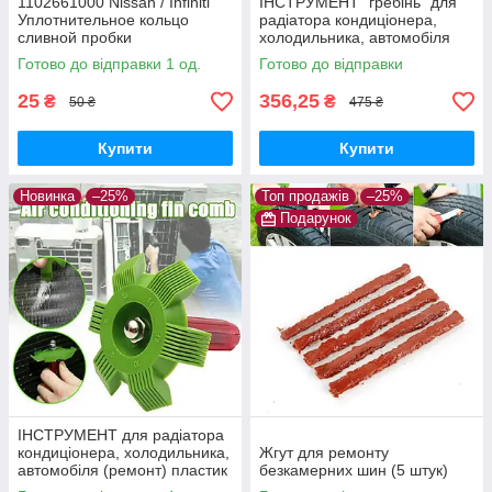
1102661000 Nissan / Infiniti
ІНСТРУМЕНТ "гребінь" для
Уплотнительное кольцо
радіатора кондиціонера,
сливной пробки
холодильника, автомобіля
(очищення, ремонт)
Готово до відправки 1 од.
Готово до відправки
25
356,25
₴
₴
50 ₴
475 ₴
Купити
Купити
Новинка
–25%
Топ продажів
–25%
Подарунок
ІНСТРУМЕНТ для радіатора
кондиціонера, холодильника,
Жгут для ремонту
автомобіля (ремонт) пластик
безкамерних шин (5 штук)