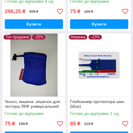
Готово до відправки 4 од.
Готово до відправки
296,25
75
₴
₴
395 ₴
100 ₴
Купити
Купити
Топ продажів
–25%
Новинка
–23%
Чохол, кишеня, мішечок для
Глибокомір протектора шин
тестора ЛКФ універсальний
(blue)
Готово до відправки
Готово до відправки 1 од.
75
85
₴
₴
100 ₴
110 ₴